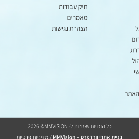
תיק עבודות
מאמרים
ל
הצהרת נגישות
ום
רוג
ול
י
האתר
כל הזכויות שמורות ל-
MMVISION
© 2026
בניית אתרי וורדפרס – MMVision
/
מדיניות פרטיות